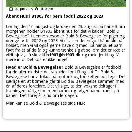
02. juli 2025
kl. 09:50
Åbent Hus i B1903 for børn født i 2022 og 2023
Lørdag den 16. august og lørdag den 23. august på bane 3 om
morgenen holder B1903 åbent hus for det vi kalder "Bold &
Bevægelse". I denne sæson er Bold & Bevægelse for piger og
drenge født i 2022 og 2023. Vi er allerede en god håndfuld på
holdet, men vi vil også gerne have dig med! Så har du et barn
født fra et af de år og kunne tænke sig at se, om det er ikke er
vildt sjovt, så skriv til
b1903@b1903.dk
og meld jer til og få
mere info. Det koster ikke noget.
Hvad er Bold & Bevægelse?
Bold & Bevægelse er fodbold
for de allermindste; det vi kalder for U3 og U4. Til Bold &
Bevægelse har vi fokus på motorik og forskellige boldlege. Det
særlige er, at børnene går til Bold & Bevægelse sammen med
én af deres forældre. Det vil sige, at den voksne deltager i
træningen på lige fod med barnet og følger barnet rundt på
banen. Det foregår altid om lørdagen.
Man kan se Bold & Bevægelses side
HER