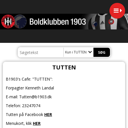
Kun i TUTTEN
TUTTEN
B1903's Cafe: "TUTTEN":
Forpagter Kenneth Landal
E-mail: Tutten@b1903.dk
Telefon:
23247074
Tutten på Facebook
HER
Menukort, klik
HER