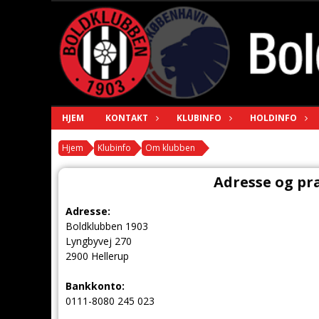
HJEM
KONTAKT
KLUBINFO
HOLDINFO
Hjem
Klubinfo
Om klubben
Adresse og pr
Adresse:
Boldklubben 1903
Lyngbyvej 270
2900 Hellerup
Bankkonto:
0111-8080 245 023