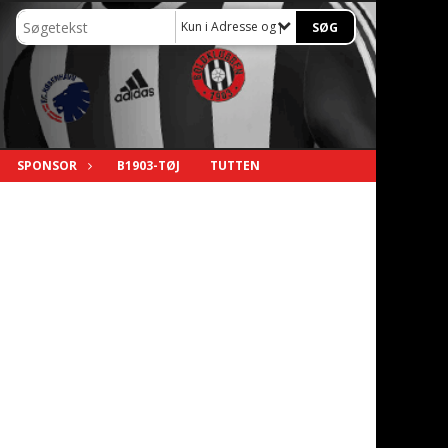
Kun i Adresse og praktiske oplysninger
SPONSOR
B1903-TØJ
TUTTEN