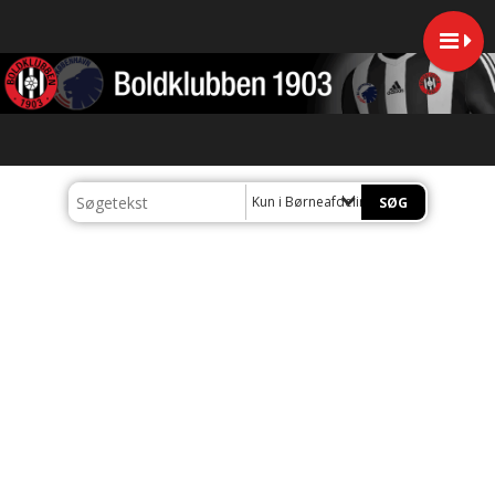
Kun i Børneafdelingen U10-U13