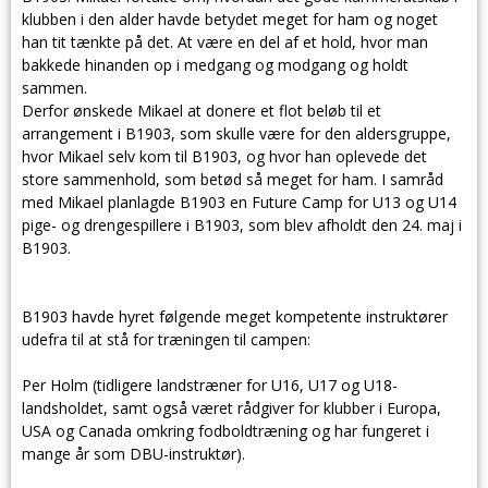
klubben i den alder havde betydet meget for ham og noget
han tit tænkte på det. At være en del af et hold, hvor man
bakkede hinanden op i medgang og modgang og holdt
sammen.
Derfor ønskede Mikael at donere et flot beløb til et
arrangement i B1903, som skulle være for den aldersgruppe,
hvor Mikael selv kom til B1903, og hvor han oplevede det
store sammenhold, som betød så meget for ham. I samråd
med Mikael planlagde B1903 en Future Camp for U13 og U14
pige- og drengespillere i B1903, som blev afholdt den 24. maj i
B1903.
B1903 havde hyret følgende meget kompetente instruktører
udefra til at stå for træningen til campen:
Per Holm (tidligere landstræner for U16, U17 og U18-
landsholdet, samt også været rådgiver for klubber i Europa,
USA og Canada omkring fodboldtræning og har fungeret i
mange år som DBU-instruktør).