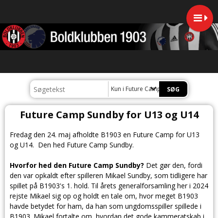
Kun i Future Camp Sundby for U13 og
Future Camp Sundby for U13 og U14
Fredag den 24. maj afholdte B1903 en Future Camp for U13
og U14. Den hed Future Camp Sundby.
Hvorfor hed den Future Camp Sundby?
Det gør den, fordi
den var opkaldt efter spilleren Mikael Sundby, som tidligere har
spillet på B1903's 1. hold. Til årets generalforsamling her i 2024
rejste Mikael sig op og holdt en tale om, hvor meget B1903
havde betydet for ham, da han som ungdomsspiller spillede i
B1903. Mikael fortalte om, hvordan det gode kammeratskab i