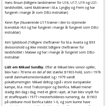
Hans Bruun (tidligere landstræner for U16, U17, U19 og U21-
landsholdet, samt klubtræner i bl.a. Lyngby og Frem og har
fungeret i mange år som DBU-instruktør)
Kenn Rye (Nuværende U17-træner i den to-stjernede
licensklub HUI og har fungeret i mange år fungeret som DBU-
instruktør)
Kim Splidsboel (Tidligere cheftræner for bl.a. Avarta og B93
divisionshold og ikke mindst tidligere cheftræner for
landsholdet i Malawi og har i mange år fungeret som DBU-
instruktør.
Lidt om Mikael Sundby.
Efter at Mikael blev senior-spiller,
blev han i 70'erne en del af det stærke B1903-hold, som i 1976
vandt danmarksmesterskabet og i 1979 vandt
pokalturneringen. Mikael deltog også i store europæiske
kampe, bl.a. mod Trabzonspor og Benfica. Mikael mener
stadig den dag i dag, med et glimt i øjet, at han blev snydt for
et straffespark i 1977 i mesterholdenes turnering, da B1903
på udebane mod Benfica tabte 1-0, og som kunne have