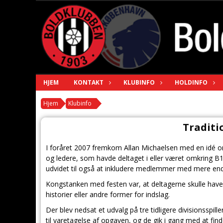
HJEM
KONTAKT
KLUBINFO
HOLDINFO
Hjem
Klubinfo
Traditi
I foråret 2007 fremkom Allan Michaelsen med en idé om a
og ledere, som havde deltaget i eller været omkring B
udvidet til også at inkludere medlemmer med mere en
Kongstanken med festen var, at deltagerne skulle have
historier eller andre former for indslag.
Der blev nedsat et udvalg på tre tidligere divisionsspil
til varetagelse af opgaven, og de gik i gang med at fin