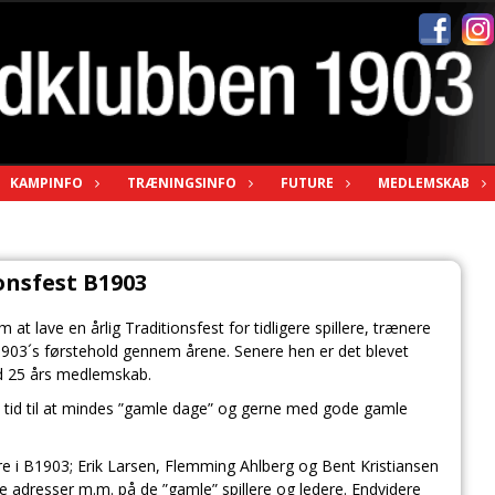
KAMPINFO
TRÆNINGSINFO
FUTURE
MEDLEMSKAB
onsfest B1903
t lave en årlig Traditionsfest for tidligere spillere, trænere
1903´s førstehold gennem årene. Senere hen er det blevet
d 25 års medlemskab.
 tid til at mindes ”gamle dage” og gerne med gode gamle
lere i B1903; Erik Larsen, Flemming Ahlberg og Bent Kristiansen
de adresser m.m. på de ”gamle” spillere og ledere. Endvidere