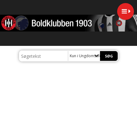
Kun i Ungdomsafdelingen U14-U19