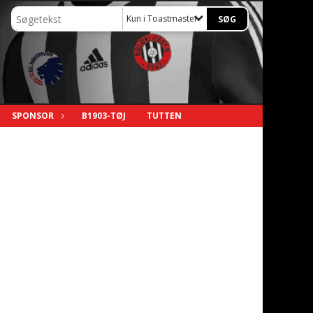
Kun i Toastmastere til tradionsfesterne
SPONSOR
B1903-TØJ
TUTTEN