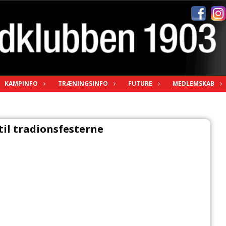
KAMPINFO
TRÆNINGSINFO
FUTURE
MEDLEMSKAB
il tradionsfesterne