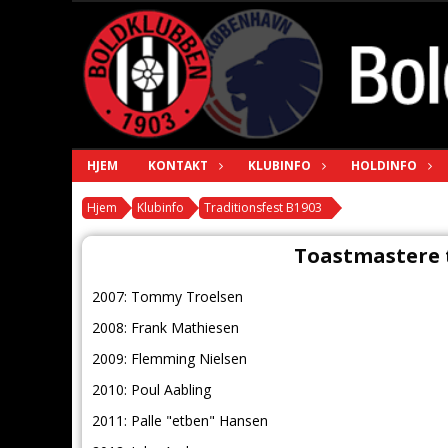
HJEM
KONTAKT
KLUBINFO
HOLDINFO
Hjem
Klubinfo
Traditionsfest B1903
Toastmastere t
2007: Tommy Troelsen
2008: Frank Mathiesen
2009: Flemming Nielsen
2010: Poul Aabling
2011: Palle "etben" Hansen