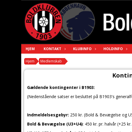
HJEM
KONTAKT
KLUBINFO
HOLDINFO
Hjem
Medlemskab
Konti
Gældende kontingenter i B1903:
(Nedenstående satser er besluttet på B1903's generalf
Indmeldelsesgebyr:
250 kr. (Bold & Bevægelse og U5 
Bold & Bevægelse (U3+U4)
: 450 kr. pr. halvår (+25 k