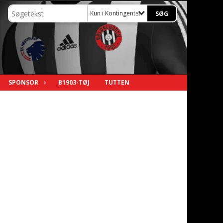
Kun i Kontingentsatser
SPONSOR
B1903-TØJ
TUTTEN