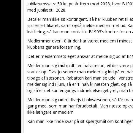
Jubilæumssats: 50 kr. pr. år frem mod 2028, hvor B1903
med jubilæet i 2028.
Betaler man ikke sit kontingent, så har klubben ret til
spillercertifikatet, samt også melde medlemmet ud. K
kvittering, så kan man kontakte B1903's kontor for en a
Medlemmer over 18 år der har været medlem i mindst 3
klubbens generalforsamling.
Det er medlemmets eget ansvar at melde sig ud af B19
Melder man sig
ind
midt i en halvsæson, vil der være pr
starter op. Dvs. jo senere man melder sig ind på en halv
tilbage af sæsonen. Rabatten kan man se ude i venstre
melder sig ind i juni, så er 1. halvår næsten gået, og så
og så er det kun engangs-indmeldelsesgebyret, man be
Melder man sig
ud
midtvejs i halvsæsonen, så får man 
gang med, som man har forudbetalt. Men næste opkræv
ikke længere er medlem.
Kan man ikke finde svar på sit spørgsmål om kontingen