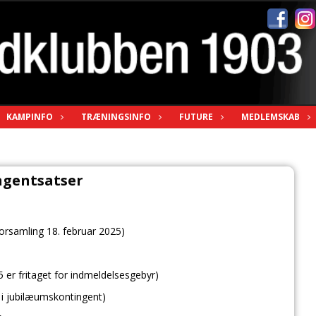
KAMPINFO
TRÆNINGSINFO
FUTURE
MEDLEMSKAB
ngentsatser
orsamling 18. februar 2025)
er fritaget for indmeldelsesgebyr)
r. i jubilæumskontingent)