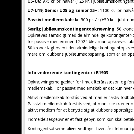
U5-U6:
975 kr. pr. halvår (+25 kr. i jubilæumskontingent
U7-U19, Senior U25 og senior 25+:
1100 kr. pr. halvå
Passivt medlemskab:
kr. 500 pr. år (+50 kr. i jubil
Særlig jubilæumskontingentopkrævning
: 50 kron
Opkræves samtidigt med de almindelige kontingenter-opk
for passive medlemmer. I 2024 blev man opkrævet jubil
50 kroner lagt oven i den almindelige kontingentopkræ
mere om klubbens jubilæumsopsparing, som er en opspa
Info vedrørende kontingenter i B1903
Opkrævningerne gælder for hhv. efterårssæson og forå
medlemskab. For passivt medlemskab er det kun hver 
Aktivt medlemskab forstås ved at man er "aktiv fodbolds
Passivt medlemskab forstås ved, at man ikke træner og/
aktivt medlem for at benytte sig at klubbens sportslig
Indmeldelsesgebyr er et fast gebyr, som kun skal beta
Kontingentsatserne bliver vedtaget hvert år i februar i