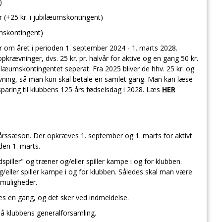
)
r (+25 kr. i jubilæumskontingent)
æumskontingent)
er om året i perioden 1. september 2024 - 1. marts 2028.
rævninger, dvs. 25 kr. pr. halvår for aktive og en gang 50 kr.
æumskontingentet seperat. Fra 2025 bliver de hhv. 25 kr. og
vning, så man kun skal betale en samlet gang. Man kan læse
ring til klubbens 125 års fødselsdag i 2028. Læs
HER
rssæson. Der opkræves 1. september og 1. marts for aktivt
den 1. marts.
piller" og træner og/eller spiller kampe i og for klubben.
eller spiller kampe i og for klubben. Således skal man være
e muligheder.
les en gang, og det sker ved indmeldelse.
 på klubbens generalforsamling.