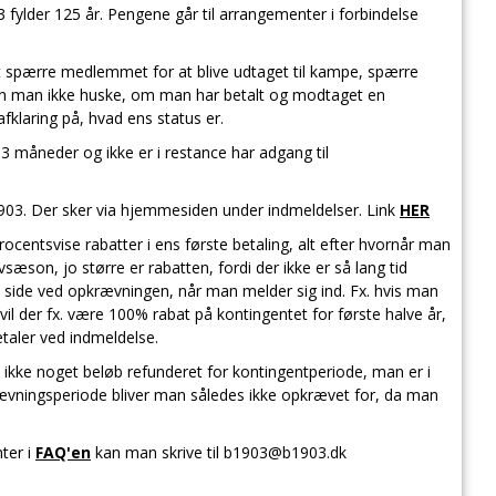
 fylder 125 år. Pengene går til arrangementer i forbindelse
 at spærre medlemmet for at blive udtaget til kampe, spærre
an man ikke huske, om man har betalt og modtaget en
fklaring på, hvad ens status er.
 måneder og ikke er i restance har adgang til
03. Der sker via hjemmesiden under indmeldelser. Link
HER
ocentsvise rabatter i ens første betaling, alt efter hvornår man
sæson, jo større er rabatten, fordi der ikke er så lang tid
 side ved opkrævningen, når man melder sig ind. Fx. hvis man
 vil der fx. være 100% rabat på kontingentet for første halve år,
taler ved indmeldelse.
ikke noget beløb refunderet for kontingentperiode, man er i
ningsperiode bliver man således ikke opkrævet for, da man
ter i
FAQ'en
kan man skrive til b1903@b1903.dk