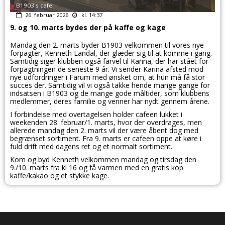
B1903's cafe
26. februar 2026
kl. 14:37
9. og 10. marts bydes der på kaffe og kage
Mandag den 2. marts byder B1903 velkommen til vores nye
forpagter, Kenneth Landal, der glæder sig til at komme i gang.
Samtidig siger klubben også farvel til Karina, der har stået for
forpagtningen de seneste 9 år. Vi sender Karina afsted mod
nye udfordringer i Farum med ønsket om, at hun må få stor
succes der. Samtidig vil vi også takke hende mange gange for
indsatsen i B1903 og de mange gode måltider, som klubbens
medlemmer, deres familie og venner har nydt gennem årene.
I forbindelse med overtagelsen holder cafeen lukket i
weekenden 28. februar/1. marts, hvor der overdrages, men
allerede mandag den 2. marts vil der være åbent dog med
begrænset sortiment. Fra 9. marts er cafeen oppe at køre i
fuld drift med dagens ret og et normalt sortiment.
Kom og byd Kenneth velkommen mandag og tirsdag den
9./10. marts fra kl 16 og få varmen med en gratis kop
kaffe/kakao og et stykke kage.