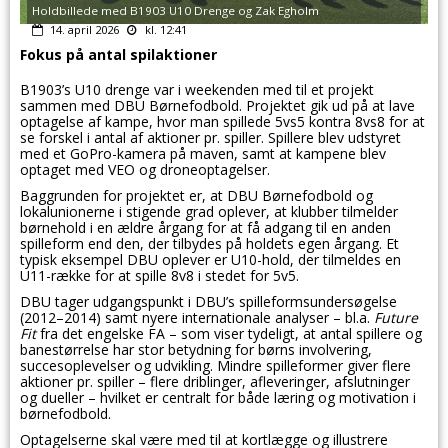
Holdbillede med B1903 U10 Drenge og Zak Egholm
14. april 2026
kl. 12:41
Fokus på antal spilaktioner
B1903’s U10 drenge var i weekenden med til et projekt
sammen med DBU Børnefodbold. Projektet gik ud på at lave
optagelse af kampe, hvor man spillede 5vs5 kontra 8vs8 for at
se forskel i antal af aktioner pr. spiller. Spillere blev udstyret
med et GoPro-kamera på maven, samt at kampene blev
optaget med VEO og droneoptagelser.
Baggrunden for projektet er, at DBU Børnefodbold og
lokalunionerne i stigende grad oplever, at klubber tilmelder
børnehold i en ældre årgang for at få adgang til en anden
spilleform end den, der tilbydes på holdets egen årgang. Et
typisk eksempel DBU oplever er U10-hold, der tilmeldes en
U11-række for at spille 8v8 i stedet for 5v5.
DBU tager udgangspunkt i DBU’s spilleformsundersøgelse
(2012–2014) samt nyere internationale analyser – bl.a.
Future
Fit
fra det engelske FA – som viser tydeligt, at antal spillere og
banestørrelse har stor betydning for børns involvering,
succesoplevelser og udvikling. Mindre spilleformer giver flere
aktioner pr. spiller – flere driblinger, afleveringer, afslutninger
og dueller – hvilket er centralt for både læring og motivation i
børnefodbold.
Optagelserne skal være med til at kortlægge og illustrere