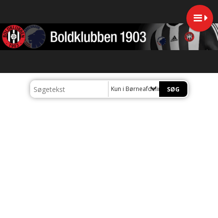
Kun i Børneafdelingen U10-U13