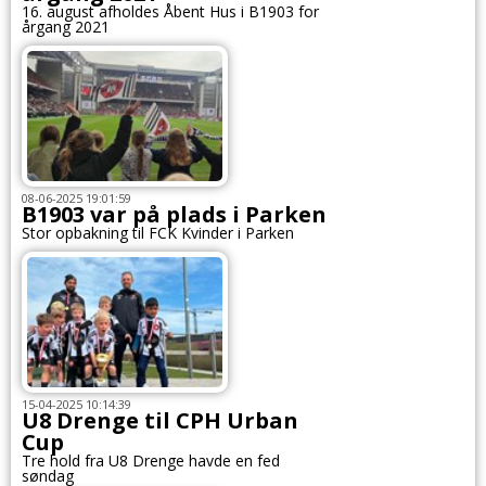
16. august afholdes Åbent Hus i B1903 for
årgang 2021
08-06-2025 19:01:59
B1903 var på plads i Parken
Stor opbakning til FCK Kvinder i Parken
15-04-2025 10:14:39
U8 Drenge til CPH Urban
Cup
Tre hold fra U8 Drenge havde en fed
søndag