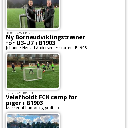
08-01-2025 14:37:12
Ny Børneudviklingstræner
for U3-U7 i B1903
Johanne Hørkild Andersen er startet i B1903
17-12-2024 10:24:43
Velafholdt FCK camp for
piger i B1903
Masser af humør og godt spil