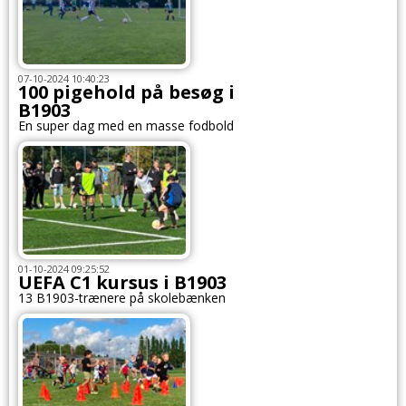
07-10-2024 10:40:23
100 pigehold på besøg i
B1903
En super dag med en masse fodbold
01-10-2024 09:25:52
UEFA C1 kursus i B1903
13 B1903-trænere på skolebænken