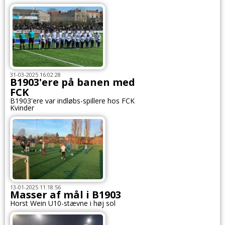
31-03-2025 16:02:28
B1903'ere på banen med
FCK
B1903'ere var indløbs-spillere hos FCK
Kvinder
13-01-2025 11:18:56
Masser af mål i B1903
Horst Wein U10-stævne i høj sol