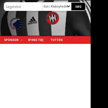
Kun i Klubnyheder
SPONSOR
B1903-TØJ
TUTTEN