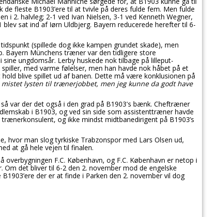
dariske Michael Manniche sørgede for, at B1903 kunne gå til
ik de fleste B1903’ere til at tvivle på deres fulde fem. Men fulde
en i 2. halvleg; 2-1 ved Ivan Nielsen, 3-1 ved Kenneth Wegner,
blev sat ind af Iørn Uldbjerg. Bayern reducerede herefter til 6-
tidspunkt (spillede dog ikke kampen grundet skade), men
. Bayern Münchens træner var den tidligere store
i sine ungdomsår. Lerby huskede nok tilbage på lilleput-
 spiller, med varme følelser, men han havde nok håbet på et
old blive spillet ud af banen. Dette må være konklusionen på
e mistet lysten til trænerjobbet, men jeg kunne da godt have
 så var der det også i den grad på B1903's bænk. Cheftræner
dlemskab i B1903, og ved sin side som assistenttræner havde
m trænerkonsulent, og ikke mindst midtbanedirigent på B1903’s
nde, hvor man slog tyrkiske Trabzonspor med Lars Olsen ud,
 at gå hele vejen til finalen.
overbygningen F.C. København, og F.C. København er netop i
. Om det bliver til 6-2 den 2. november mod de engelske
B1903’ere der er at finde i Parken den 2. november vil dog