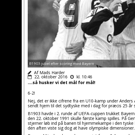
B1903-jubel efter scoring mod Bayern
Af Mads Harder
22. oktober 2016
kl. 10:46
….så husker vi det mål for mål!
6-2!
Nej, det er ikke cifrene fra en U10-kamp under Ander
sendt hjem til det sydtyske med i dag for præcis 25 år 
B1903 havde i 2. runde af UEFA-cuppen trukket Bayern
den 22. oktober 1991 skulle første kamp spilles. På Gent
stjerner løb ind på banen til hjemmekampe i den tyske 
den aften viste sig dog at have olympiske dimensioner.