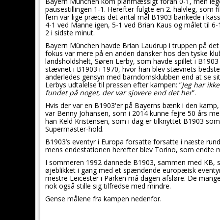
Bayern München kom planmæssigt foran 0-1, men legen
pausestillingen 1-1. Herefter fulgte en 2. halvleg, som f
fem var lige præcis det antal mål B1903 bankede i kass
4-1 ved Manne igen, 5-1 ved Brian Kaus og målet til 6-1 
2 i sidste minut.
Bayern München havde Brian Laudrup i truppen på det 
fokus var mere på en anden dansker hos den tyske klub
landsholdshelt, Søren Lerby, som havde spillet i B1903 
stævnet i B1903 i 1970, hvor han blev stævnets bedste
anderledes gensyn med barndomsklubben end at se sit h
Lerbys udtalelse til pressen efter kampen: ”
Jeg har ikk
fundet på noget, der var sjovere end det her
”.
Hvis der var en B1903'er på Bayerns bænk i den kamp,
var Benny Johansen, som i 2014 kunne fejre 50 års me
han Keld Kristensen, som i dag er tilknyttet B1903 so
Supermaster-hold.
B1903’s eventyr i Europa forsatte forsatte i næste ru
mens endestationen herefter blev Torino, som endte med
I sommeren 1992 dannede B1903, sammen med KB, så 
øjeblikket i gang med et spændende europæisk eventyr
mestre Leicester i Parken må dagen afsløre. De mange 
nok også stille sig tilfredse med mindre.
Gense målene fra kampen nedenfor.