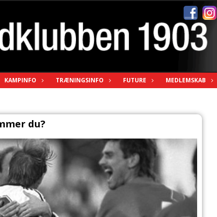
KAMPINFO
TRÆNINGSINFO
FUTURE
MEDLEMSKAB
mmer du?