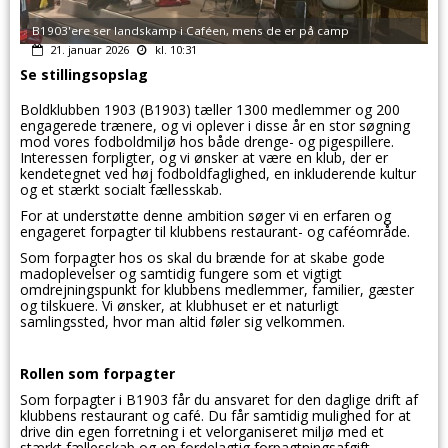
B1903'ere ser landskamp i Caféen, mens de er på camp
21. januar 2026
kl. 10:31
Se stillingsopslag
Boldklubben 1903 (B1903) tæller 1300 medlemmer og 200
engagerede trænere, og vi oplever i disse år en stor søgning
mod vores fodboldmiljø hos både drenge- og pigespillere.
Interessen forpligter, og vi ønsker at være en klub, der er
kendetegnet ved høj fodboldfaglighed, en inkluderende kultur
og et stærkt socialt fællesskab.
For at understøtte denne ambition søger vi en erfaren og
engageret forpagter til klubbens restaurant- og caféområde.
Som forpagter hos os skal du brænde for at skabe gode
madoplevelser og samtidig fungere som et vigtigt
omdrejningspunkt for klubbens medlemmer, familier, gæster
og tilskuere. Vi ønsker, at klubhuset er et naturligt
samlingssted, hvor man altid føler sig velkommen.
Rollen som forpagter
Som forpagter i B1903 får du ansvaret for den daglige drift af
klubbens restaurant og café. Du får samtidig mulighed for at
drive din egen forretning i et velorganiseret miljø med et
stærkt fællesskab og en fordelagtig forpagtningsafgift.