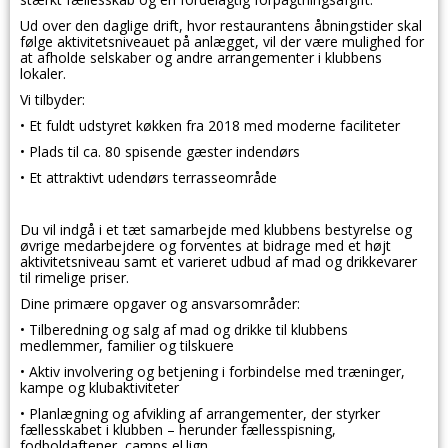
Ud over den daglige drift, hvor restaurantens åbningstider skal
følge aktivitetsniveauet på anlægget, vil der være mulighed for
at afholde selskaber og andre arrangementer i klubbens
lokaler.
Vi tilbyder:
• Et fuldt udstyret køkken fra 2018 med moderne faciliteter
• Plads til ca. 80 spisende gæster indendørs
• Et attraktivt udendørs terrasseområde
Du vil indgå i et tæt samarbejde med klubbens bestyrelse og
øvrige medarbejdere og forventes at bidrage med et højt
aktivitetsniveau samt et varieret udbud af mad og drikkevarer
til rimelige priser.
Dine primære opgaver og ansvarsområder:
• Tilberedning og salg af mad og drikke til klubbens
medlemmer, familier og tilskuere
• Aktiv involvering og betjening i forbindelse med træninger,
kampe og klubaktiviteter
• Planlægning og afvikling af arrangementer, der styrker
fællesskabet i klubben – herunder fællesspisning,
fodboldaftener, camps el.lign.