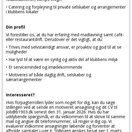
• Catering og forplejning til private selskaber og arrangementer
i klubbens lokaler
Din profil
Vi forestiller os, at du har erfaring med madlavning samt café-
eller restaurantdrift. Derudover er det vigtigt, at du:
• Trives med selvstændigt ansvar, er proaktiv og god til at se
muligheder
• Har lyst til at være en synlig og aktiv del af klubbens miljø
• Er serviceminded og imødekommende
• Motiveres af både daglig drift, selskaber og
særarrangementer
Interesseret?
Hvis forpagterrollen lyder som noget for dig, kan du søge
stillingen ved at sende en motiveret ansøgning og dit CV til
job@b1903.dk senest den 31. januar 2026. Hvis du har
uddybende spørgsmål, er du velkommen til at skrive til samme
mail og angive dit telefonnummer, så ringer vi dig op. Vi
evaluerer indkomne ansøgninger løbende og forventer at
afholde samtaler i uge 6. Stillingen ønskes besat per 1. marts